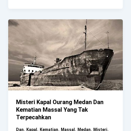
Kematian
Josh
Maddux,
Pemuda
Yang
Mayatnya
Terjebak
Di
Dalam
Cerobong
Asap
Misteri Kapal Ourang Medan Dan
Kematian Massal Yang Tak
Terpecahkan
,
,
,
,
,
,
Dan
Kapal
Kematian
Massal
Medan
Misteri