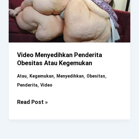
Video Menyedihkan Penderita
Obesitas Atau Kegemukan
,
,
,
,
Atau
Kegemukan
Menyedihkan
Obesitas
,
Penderita
Video
Video
Read Post »
Menyedihkan
Penderita
Obesitas
Atau