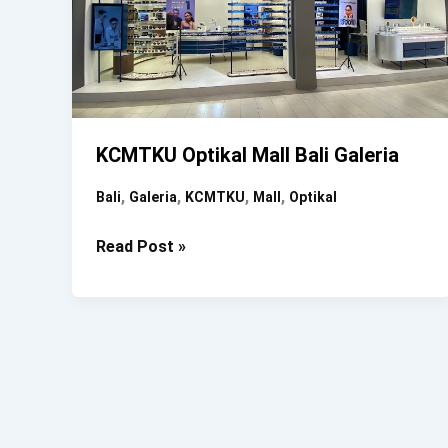
KCMTKU Optikal Mall Bali Galeria
,
,
,
,
Bali
Galeria
KCMTKU
Mall
Optikal
KCMTKU
Read Post »
Optikal
Mall
Bali
Galeria