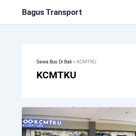
Lewati
Bagus Transport
Ke
Konten
Sewa Bus Di Bali
»
KCMTKU
KCMTKU