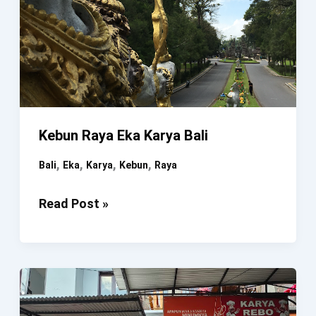
Kebun Raya Eka Karya Bali
,
,
,
,
Bali
Eka
Karya
Kebun
Raya
Kebun
Read Post »
Raya
Eka
Karya
Bali