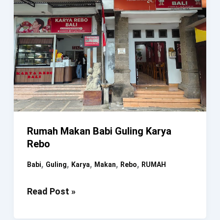
Rumah Makan Babi Guling Karya
Rebo
,
,
,
,
,
Babi
Guling
Karya
Makan
Rebo
RUMAH
Rumah
Read Post »
Makan
Babi