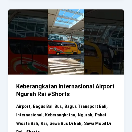
Gusti
Ngurah
Rai
Keberangkatan Internasional Airport
Ngurah Rai #Shorts
,
,
,
Airport
Bagus Bali Bus
Bagus Transport Bali
,
,
,
Internasional
Keberangkatan
Ngurah
Paket
,
,
,
Wisata Bali
Rai
Sewa Bus Di Bali
Sewa Mobil Di
,
Bali
Shorts