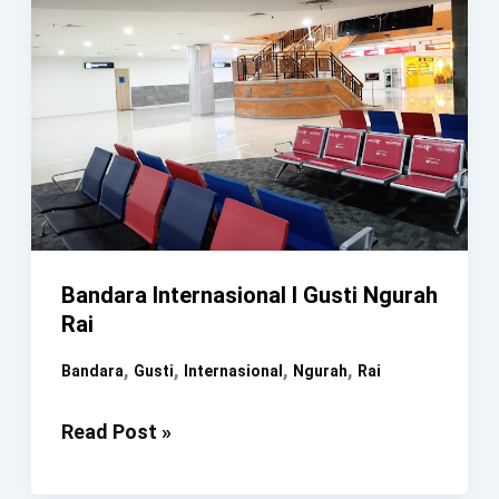
Bandara Internasional I Gusti Ngurah
Rai
,
,
,
,
Bandara
Gusti
Internasional
Ngurah
Rai
Bandara
Read Post »
Internasional
I