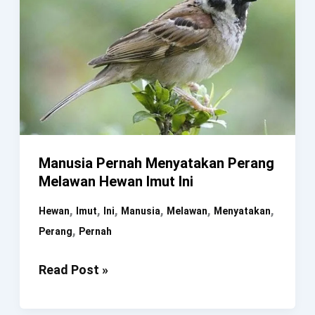
Manusia Pernah Menyatakan Perang
Melawan Hewan Imut Ini
,
,
,
,
,
,
Hewan
Imut
Ini
Manusia
Melawan
Menyatakan
,
Perang
Pernah
Manusia
Read Post »
Pernah
Menyatakan