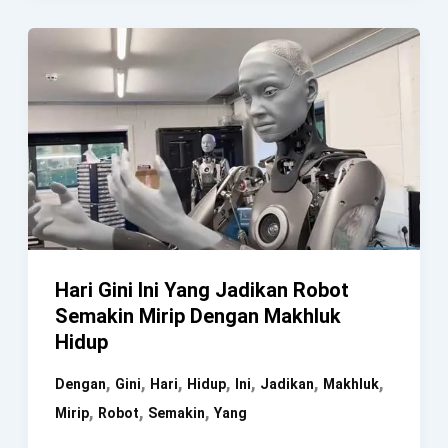
Ini
Usianya
Mencapai
Ratusan
Tahun
Hari Gini Ini Yang Jadikan Robot
Semakin Mirip Dengan Makhluk
Hidup
,
,
,
,
,
,
,
Dengan
Gini
Hari
Hidup
Ini
Jadikan
Makhluk
,
,
,
Mirip
Robot
Semakin
Yang