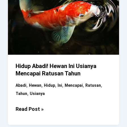
Hidup Abadi! Hewan Ini Usianya
Mencapai Ratusan Tahun
,
,
,
,
,
,
Abadi
Hewan
Hidup
Ini
Mencapai
Ratusan
,
Tahun
Usianya
Hidup
Read Post »
Abadi!
Hewan