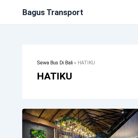
Lewati
Bagus Transport
Ke
Konten
Sewa Bus Di Bali
»
HATIKU
HATIKU