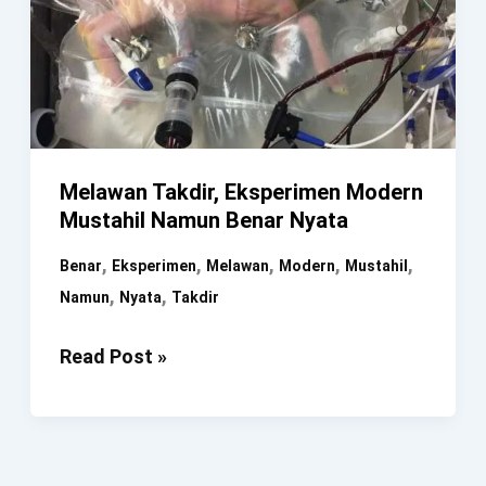
Melawan Takdir, Eksperimen Modern
Mustahil Namun Benar Nyata
,
,
,
,
,
Benar
Eksperimen
Melawan
Modern
Mustahil
,
,
Namun
Nyata
Takdir
Melawan
Read Post »
Takdir,
Eksperimen
Modern
Mustahil