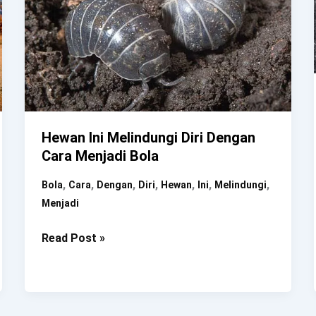
Hewan Ini Melindungi Diri Dengan
Cara Menjadi Bola
,
,
,
,
,
,
,
Bola
Cara
Dengan
Diri
Hewan
Ini
Melindungi
Menjadi
Hewan
Read Post »
Ini
Melindungi
Diri
Dengan