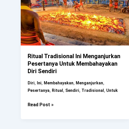
Ritual Tradisional Ini Menganjurkan
Pesertanya Untuk Membahayakan
Diri Sendiri
,
,
,
,
Diri
Ini
Membahayakan
Menganjurkan
,
,
,
,
Pesertanya
Ritual
Sendiri
Tradisional
Untuk
Ritual
Read Post »
Tradisional
Ini
Menganjurkan