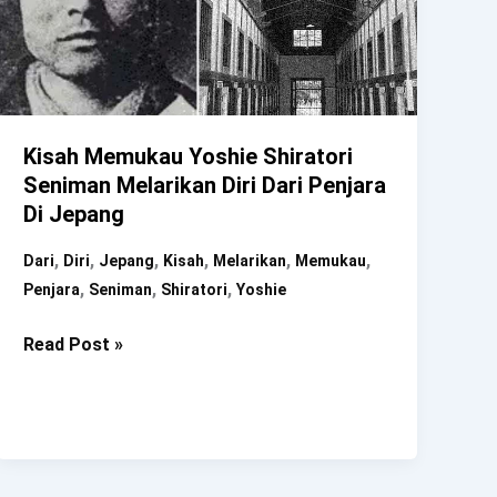
Kisah Memukau Yoshie Shiratori
Seniman Melarikan Diri Dari Penjara
Di Jepang
,
,
,
,
,
,
Dari
Diri
Jepang
Kisah
Melarikan
Memukau
,
,
,
Penjara
Seniman
Shiratori
Yoshie
Kisah
Read Post »
Memukau
Yoshie
Shiratori
Seniman
Melarikan