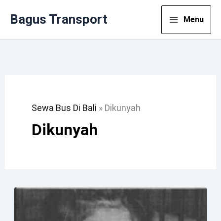
Lewati
Bagus Transport
Menu
Ke
Konten
Sewa Bus Di Bali
»
Dikunyah
Dikunyah