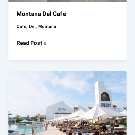
Montana Del Cafe
,
,
Cafe
Del
Montana
Montana
Read Post »
Del
Cafe