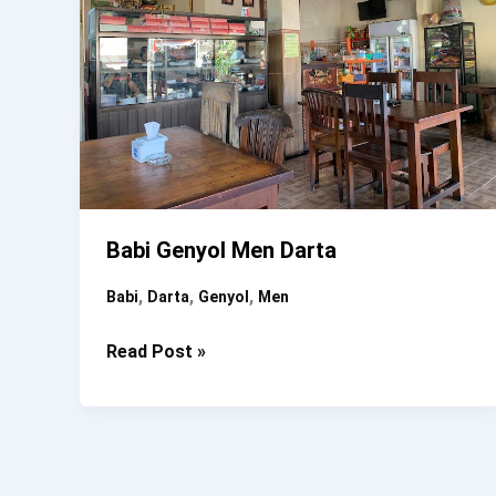
Babi Genyol Men Darta
,
,
,
Babi
Darta
Genyol
Men
Babi
Read Post »
Genyol
Men
Darta