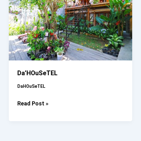
Da’HOuSeTEL
DaHOuSeTEL
Da’HOuSeTEL
Read Post »