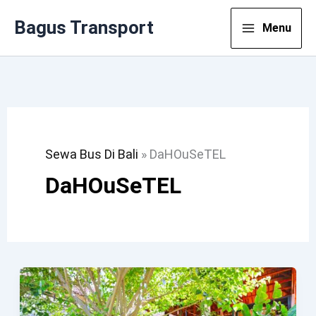
Lewati
Bagus Transport
Menu
Ke
Konten
Sewa Bus Di Bali
»
DaHOuSeTEL
DaHOuSeTEL