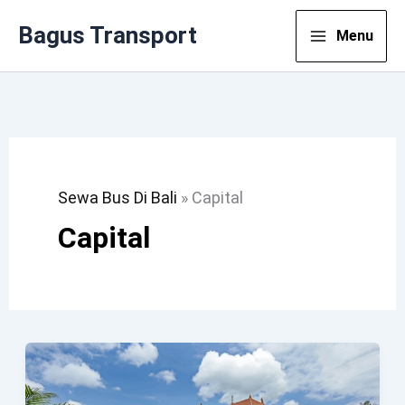
Lewati
Bagus Transport
Menu
Ke
Konten
Sewa Bus Di Bali
»
Capital
Capital