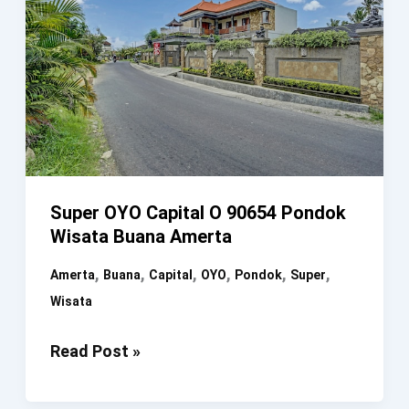
Super OYO Capital O 90654 Pondok
Wisata Buana Amerta
,
,
,
,
,
,
Amerta
Buana
Capital
OYO
Pondok
Super
Wisata
Super
Read Post »
OYO
Capital