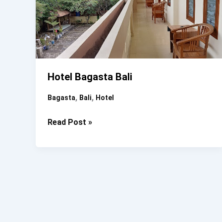
Hotel Bagasta Bali
,
,
Bagasta
Bali
Hotel
Hotel
Read Post »
Bagasta
Bali