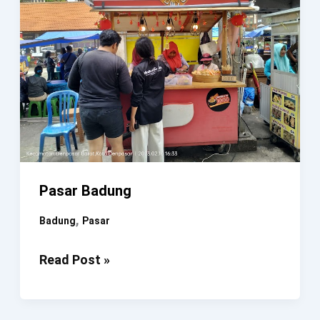
Pasar Badung
,
Badung
Pasar
Pasar
Read Post »
Badung