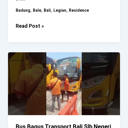
,
,
,
,
Badung
Bale
Bali
Legian
Residence
De
Read Post »
Bale
Residence
Legian
Badung
Bali
Bus Bagus Transport Bali Slb Negeri