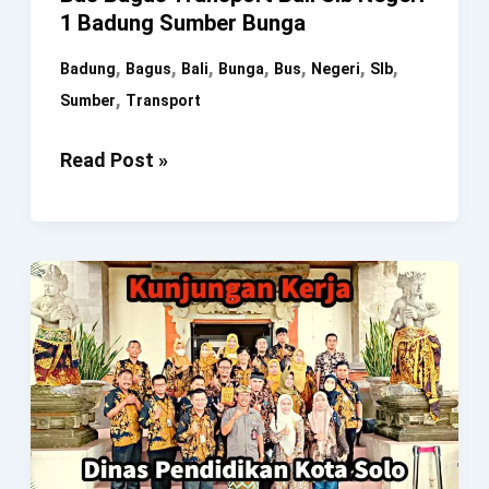
1 Badung Sumber Bunga
,
,
,
,
,
,
,
Badung
Bagus
Bali
Bunga
Bus
Negeri
Slb
,
Sumber
Transport
Bus
Read Post »
Bagus
Transport
Bali
Slb
Negeri
1
Badung
Sumber
Bunga