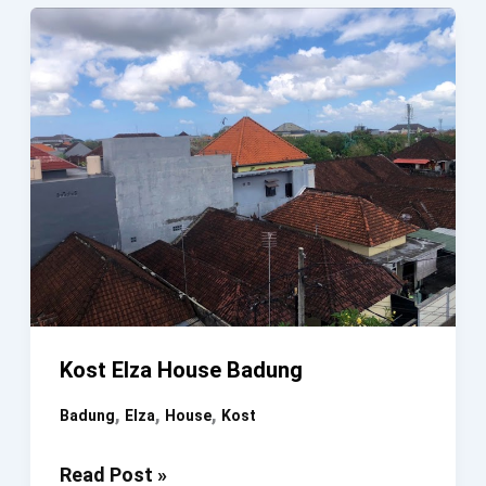
Kost Elza House Badung
,
,
,
Badung
Elza
House
Kost
Kost
Read Post »