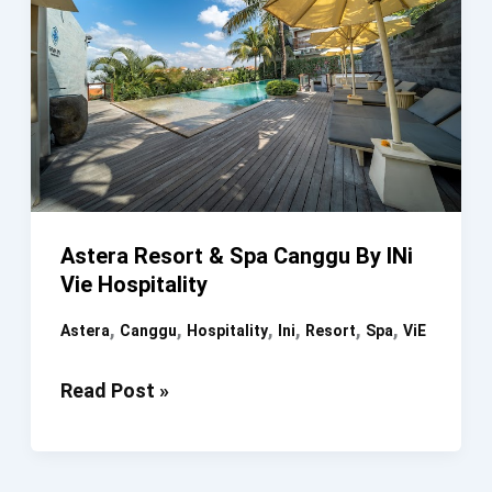
Astera Resort & Spa Canggu By INi
Vie Hospitality
,
,
,
,
,
,
Astera
Canggu
Hospitality
Ini
Resort
Spa
ViE
Astera
Read Post »
Resort
&
Spa