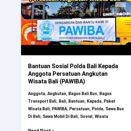
Bantuan Sosial Polda Bali Kepada
Anggota Persatuan Angkutan
Wisata Bali (PAWIBA)
,
,
,
Anggota
Angkutan
Bagus Bali Bus
Bagus
,
,
,
,
Transport Bali
Bali
Bantuan
Kepada
Paket
,
,
,
,
Wisata Bali
PAWIBA
Persatuan
Polda
Sewa Bus
,
,
,
Di Bali
Sewa Mobil Di Bali
Sosial
Wisata
Bantuan
Read Post »