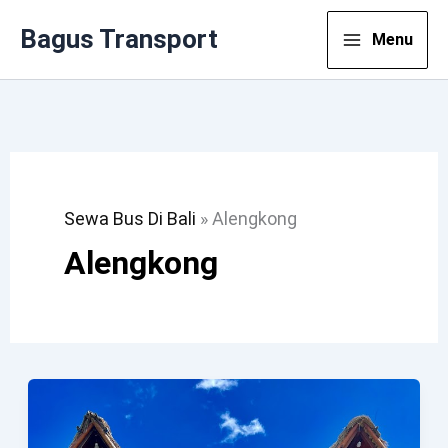
Lewati
Bagus Transport
Menu
Ke
Konten
Sewa Bus Di Bali
»
Alengkong
Alengkong