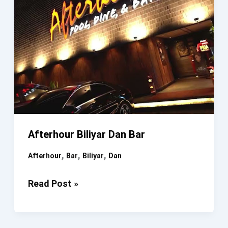
Afterhour Biliyar Dan Bar
,
,
,
Afterhour
Bar
Biliyar
Dan
Afterhour
Read Post »
Biliyar
Dan
Bar