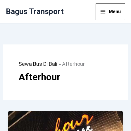
Lewati
Bagus Transport
Menu
Ke
Konten
Sewa Bus Di Bali
»
Afterhour
Afterhour