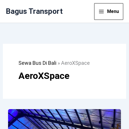
Lewati
Bagus Transport
Menu
Ke
Konten
Sewa Bus Di Bali
»
AeroXSpace
AeroXSpace