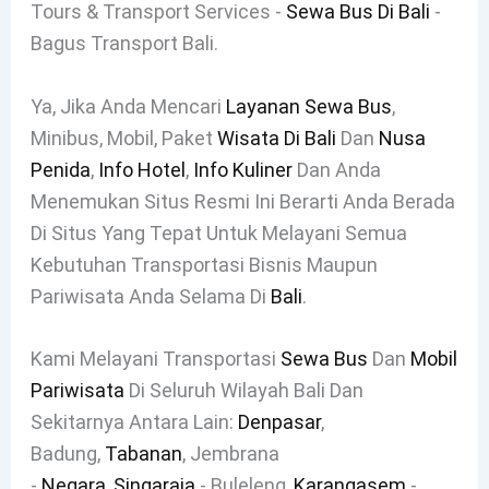
Tours & Transport Services -
Sewa Bus Di Bali
-
Bagus Transport Bali.
Ya, Jika Anda Mencari
Layanan Sewa Bus
,
Minibus, Mobil, Paket
Wisata Di Bali
Dan
Nusa
Penida
,
Info Hotel
,
Info Kuliner
Dan Anda
Menemukan Situs Resmi Ini Berarti Anda Berada
Di Situs Yang Tepat Untuk Melayani Semua
Kebutuhan Transportasi Bisnis Maupun
Pariwisata Anda Selama Di
Bali
.
Kami Melayani Transportasi
Sewa Bus
Dan
Mobil
Pariwisata
Di Seluruh Wilayah Bali Dan
Sekitarnya Antara Lain:
Denpasar
,
Badung,
Tabanan
, Jembrana
-
Negara
,
Singaraja
- Buleleng,
Karangasem
-