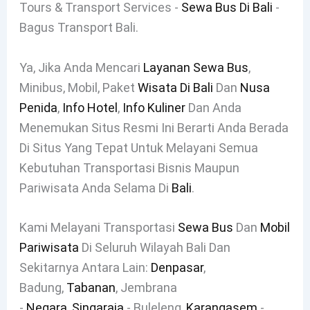
Tours & Transport Services -
Sewa Bus Di Bali
-
Bagus Transport Bali.
Ya, Jika Anda Mencari
Layanan Sewa Bus
,
Minibus, Mobil, Paket
Wisata Di Bali
Dan
Nusa
Penida
,
Info Hotel
,
Info Kuliner
Dan Anda
Menemukan Situs Resmi Ini Berarti Anda Berada
Di Situs Yang Tepat Untuk Melayani Semua
Kebutuhan Transportasi Bisnis Maupun
Pariwisata Anda Selama Di
Bali
.
Kami Melayani Transportasi
Sewa Bus
Dan
Mobil
Pariwisata
Di Seluruh Wilayah Bali Dan
Sekitarnya Antara Lain:
Denpasar
,
Badung,
Tabanan
, Jembrana
-
Negara
,
Singaraja
- Buleleng,
Karangasem
-